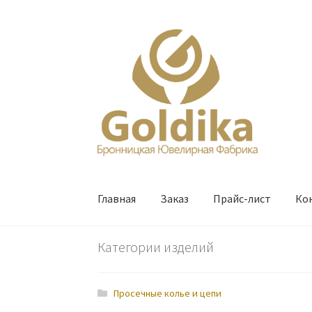
Перейти
Перейти
к
к
навигации
содержимому
Главная
Заказ
Прайс-лист
Ко
Категории изделий
Просечные колье и цепи