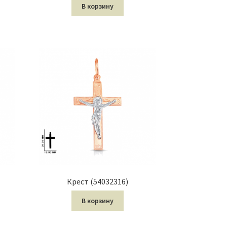
В корзину
Крест (54032316)
В корзину