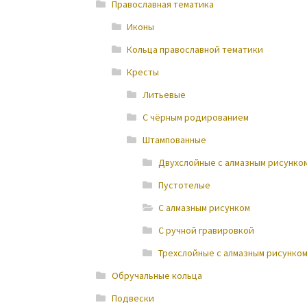
Православная тематика
Иконы
Кольца православной тематики
Кресты
Литьевые
С чёрным родированием
Штампованные
Двухслойные с алмазным рисунком
Пустотелые
С алмазным рисунком
С ручной гравировкой
Трехслойные с алмазным рисунко
Обручальные кольца
Подвески