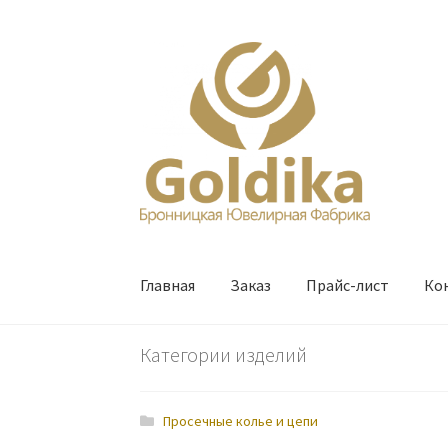
Перейти
Перейти
к
к
навигации
содержимому
Главная
Заказ
Прайс-лист
Ко
Категории изделий
Просечные колье и цепи