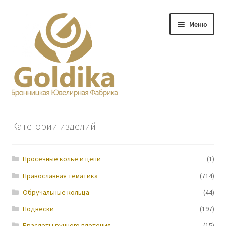
Перейти
Перейти
Меню
к
к
навигации
содержимому
Главная
Категории изделий
Заказ
Просечные колье и цепи
(1)
Прайс-лист
Православная тематика
(714)
Контакты
Обручальные кольца
(44)
Подвески
(197)
О нас
Браслеты ручного плетения
(15)