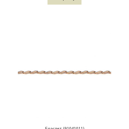
Браслет (91041011)