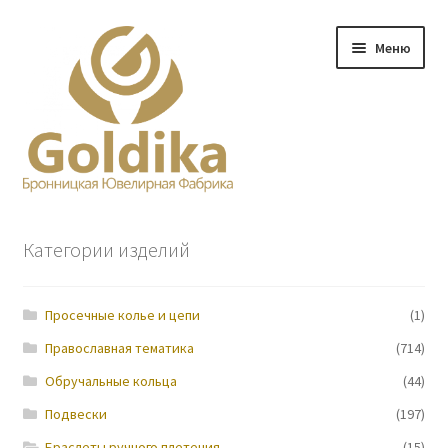
Перейти
Перейти
Меню
к
к
навигации
содержимому
Главная
Категории изделий
Заказ
Просечные колье и цепи
(1)
Прайс-лист
Православная тематика
(714)
Контакты
Обручальные кольца
(44)
Подвески
(197)
О нас
Браслеты ручного плетения
(15)