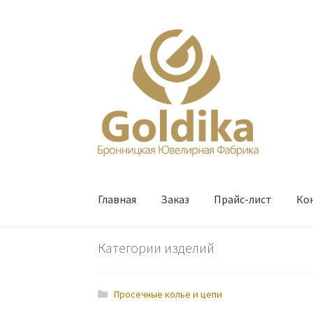
Перейти
Перейти
к
к
навигации
содержимому
Главная
Заказ
Прайс-лист
Ко
Категории изделий
Просечные колье и цепи