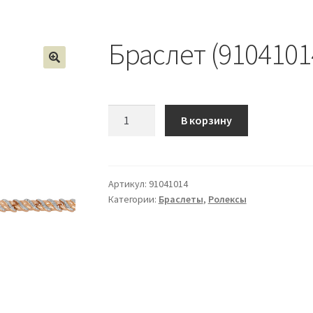
Браслет (9104101
Количество
В корзину
Браслет
(91041014)
Артикул:
91041014
Категории:
Браслеты
,
Ролексы