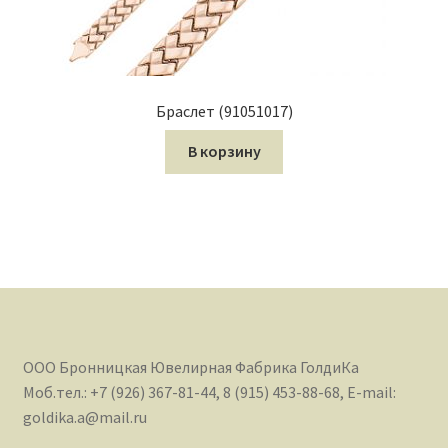
Браслет (91051017)
В корзину
ООО Бронницкая Ювелирная Фабрика ГолдиКа
Моб.тел.: +7 (926) 367-81-44, 8 (915) 453-88-68, E-mail:
goldika.a@mail.ru