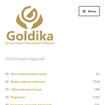
Перейти
Перейти
Меню
к
к
навигации
содержимому
Главная
Категории изделий
Заказ
Просечные колье и цепи
(1)
Прайс-лист
Православная тематика
(714)
Контакты
Обручальные кольца
(44)
Подвески
(197)
О нас
Браслеты ручного плетения
(15)