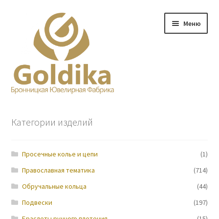
Перейти
Перейти
Меню
к
к
навигации
содержимому
Главная
Категории изделий
Заказ
Просечные колье и цепи
(1)
Прайс-лист
Православная тематика
(714)
Контакты
Обручальные кольца
(44)
Подвески
(197)
О нас
Браслеты ручного плетения
(15)