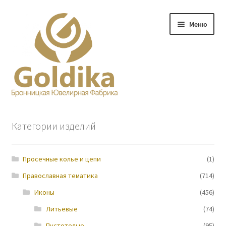
Перейти
Перейти
Меню
к
к
навигации
содержимому
Главная
Категории изделий
Заказ
Просечные колье и цепи
(1)
Прайс-лист
Православная тематика
(714)
Контакты
Иконы
(456)
Литьевые
(74)
О нас
Пустотелые
(95)