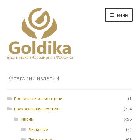
Перейти
Перейти
Меню
к
к
навигации
содержимому
Главная
Категории изделий
Заказ
Просечные колье и цепи
(1)
Прайс-лист
Православная тематика
(714)
Контакты
Иконы
(456)
Литьевые
(74)
О нас
Пустотелые
(95)