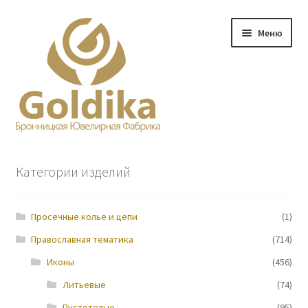
Перейти
Перейти
Меню
к
к
навигации
содержимому
Главная
Категории изделий
Заказ
Просечные колье и цепи
(1)
Прайс-лист
Православная тематика
(714)
Контакты
Иконы
(456)
Литьевые
(74)
О нас
Пустотелые
(95)