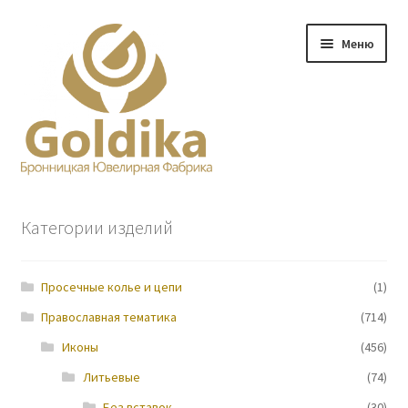
Перейти
Перейти
Меню
к
к
навигации
содержимому
Главная
Категории изделий
Заказ
Просечные колье и цепи
(1)
Прайс-лист
Православная тематика
(714)
Контакты
Иконы
(456)
Литьевые
(74)
О нас
Без вставок
(30)