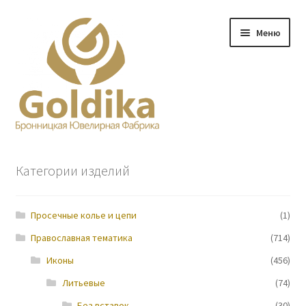
Перейти
Перейти
Меню
к
к
навигации
содержимому
Главная
Категории изделий
Заказ
Просечные колье и цепи
(1)
Прайс-лист
Православная тематика
(714)
Контакты
Иконы
(456)
Литьевые
(74)
О нас
Без вставок
(30)