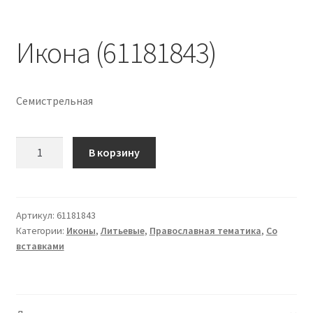
Икона (61181843)
Семистрельная
Количество
В корзину
Икона
(61181843)
Артикул:
61181843
Категории:
Иконы
,
Литьевые
,
Православная тематика
,
Со
вставками