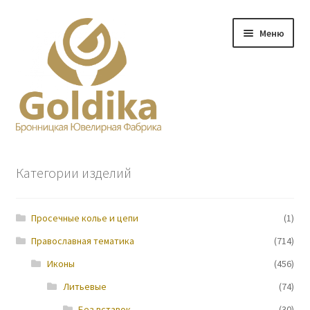
Перейти
Перейти
Меню
к
к
навигации
содержимому
Главная
Категории изделий
Заказ
Просечные колье и цепи
(1)
Прайс-лист
Православная тематика
(714)
Контакты
Иконы
(456)
Литьевые
(74)
О нас
Без вставок
(30)