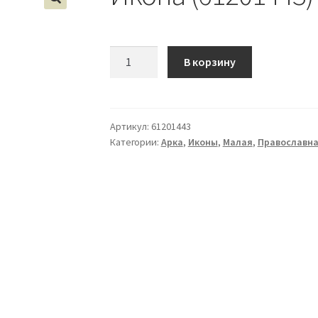
Количество
В корзину
Икона
(61201443)
Артикул:
61201443
Категории:
Арка
,
Иконы
,
Малая
,
Православна