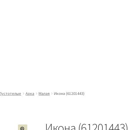
Пустотелые
Арка
Малая
Икона (61201443)
Икона (61201443)