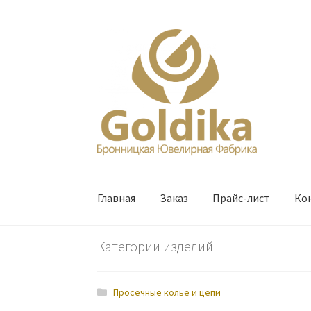
Перейти
Перейти
к
к
навигации
содержимому
Главная
Заказ
Прайс-лист
Ко
Категории изделий
Просечные колье и цепи