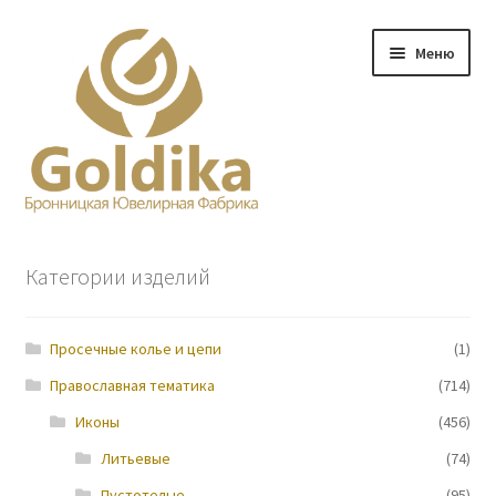
Перейти
Перейти
Меню
к
к
навигации
содержимому
Главная
Категории изделий
Заказ
Просечные колье и цепи
(1)
Прайс-лист
Православная тематика
(714)
Контакты
Иконы
(456)
Литьевые
(74)
О нас
Пустотелые
(95)