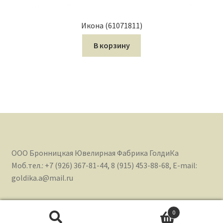
Икона (61071811)
В корзину
ООО Бронницкая Ювелирная Фабрика ГолдиКа
Моб.тел.: +7 (926) 367-81-44, 8 (915) 453-88-68, E-mail:
goldika.a@mail.ru
0