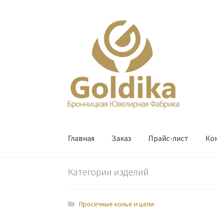
Перейти
Перейти
к
к
навигации
содержимому
Главная
Заказ
Прайс-лист
Ко
Категории изделий
Просечные колье и цепи