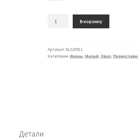
Количество
В корзину
Икона
(61220911)
Артикул:
61220911
Категории:
Иконы
,
Малый
,
Овал
,
Православн
Детали