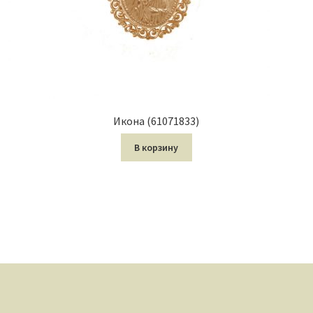
Икона (61071833)
В корзину