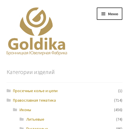
Перейти
Перейти
Меню
к
к
навигации
содержимому
Главная
Категории изделий
Заказ
Просечные колье и цепи
(1)
Прайс-лист
Православная тематика
(714)
Контакты
Иконы
(456)
Литьевые
(74)
О нас
Пустотелые
(95)