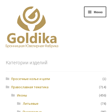
Перейти
Перейти
Меню
к
к
навигации
содержимому
Главная
Категории изделий
Заказ
Просечные колье и цепи
(1)
Прайс-лист
Православная тематика
(714)
Контакты
Иконы
(456)
Литьевые
(74)
О нас
Пустотелые
(95)