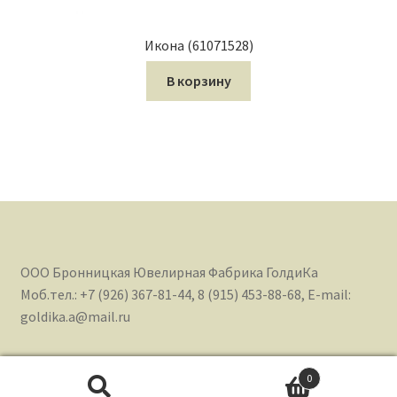
Икона (61071528)
В корзину
ООО Бронницкая Ювелирная Фабрика ГолдиКа
Моб.тел.: +7 (926) 367-81-44, 8 (915) 453-88-68, E-mail:
goldika.a@mail.ru
0