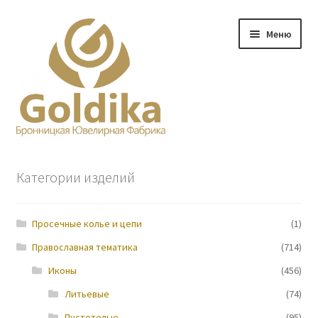
Перейти
Перейти
Меню
к
к
навигации
содержимому
Главная
Категории изделий
Заказ
Просечные колье и цепи
(1)
Прайс-лист
Православная тематика
(714)
Контакты
Иконы
(456)
Литьевые
(74)
О нас
Пустотелые
(95)