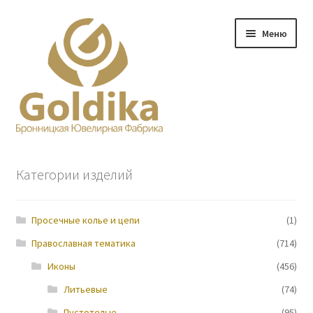
Перейти
Перейти
Меню
к
к
навигации
содержимому
Главная
Категории изделий
Заказ
Просечные колье и цепи
(1)
Прайс-лист
Православная тематика
(714)
Контакты
Иконы
(456)
Литьевые
(74)
О нас
Пустотелые
(95)