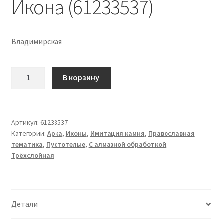
Икона (61233537)
Владимирская
Количество
В корзину
Икона
(61233537)
Артикул:
61233537
Категории:
Арка
,
Иконы
,
Имитация камня
,
Православная
тематика
,
Пустотелые
,
С алмазной обработкой
,
Трёхслойная
Детали