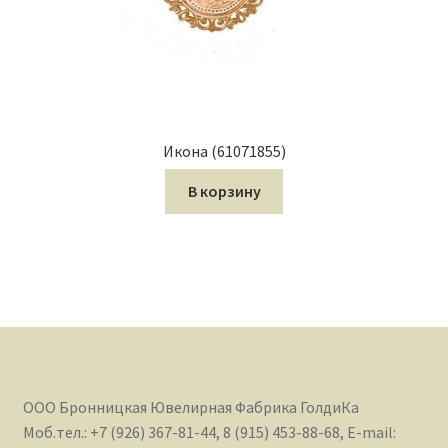
Икона (61071855)
В корзину
ООО Бронницкая Ювелирная Фабрика ГолдиКа
Моб.тел.: +7 (926) 367-81-44, 8 (915) 453-88-68, E-mail: