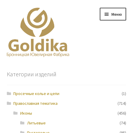
Перейти
Перейти
Меню
к
к
навигации
содержимому
Главная
Категории изделий
Заказ
Просечные колье и цепи
(1)
Прайс-лист
Православная тематика
(714)
Контакты
Иконы
(456)
Литьевые
(74)
О нас
Пустотелые
(95)