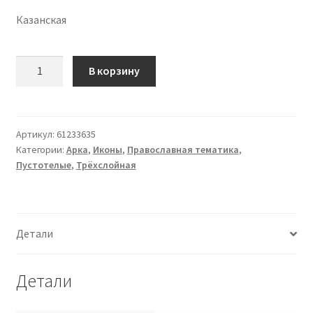
Казанская
Количество
В корзину
Икона
(61233635)
Артикул:
61233635
Категории:
Арка
,
Иконы
,
Православная тематика
,
Пустотелые
,
Трёхслойная
Детали
Детали