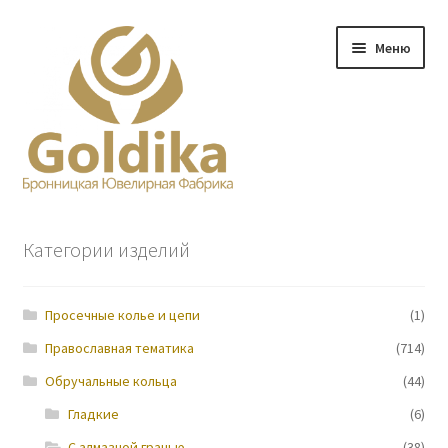
Перейти
Перейти
Меню
к
к
навигации
содержимому
Главная
Категории изделий
Заказ
Просечные колье и цепи
(1)
Прайс-лист
Православная тематика
(714)
Контакты
Обручальные кольца
(44)
Гладкие
(6)
О нас
С алмазной гранью
(38)