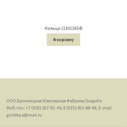
Кольцо (11011654)
В корзину
ООО Бронницкая Ювелирная Фабрика ГолдиКа
Моб.тел.: +7 (926) 367-81-44, 8 (915) 453-88-68, E-mail:
goldika.a@mail.ru