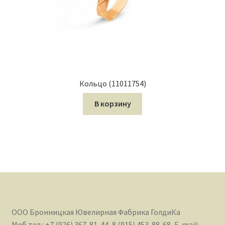
Кольцо (11011754)
В корзину
ООО Бронницкая Ювелирная Фабрика ГолдиКа
Моб.тел.: +7 (926) 367-81-44, 8 (915) 453-88-68, E-mail: