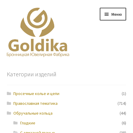
Перейти
Перейти
Меню
к
к
навигации
содержимому
Главная
Категории изделий
Заказ
Просечные колье и цепи
(1)
Прайс-лист
Православная тематика
(714)
Контакты
Обручальные кольца
(44)
Гладкие
(6)
О нас
С алмазной гранью
(38)