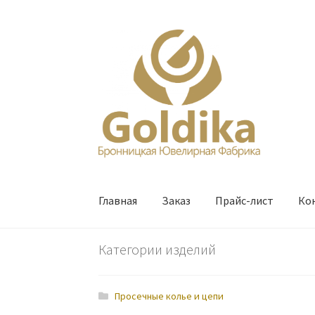
Перейти
Перейти
к
к
навигации
содержимому
Главная
Заказ
Прайс-лист
Ко
Категории изделий
Просечные колье и цепи