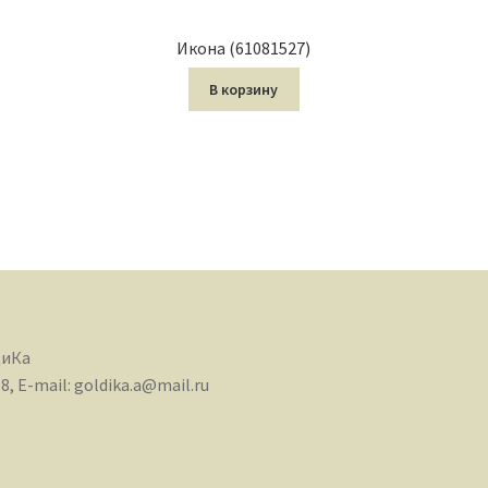
Икона (61081527)
В корзину
диКа
68, E-mail: goldika.a@mail.ru