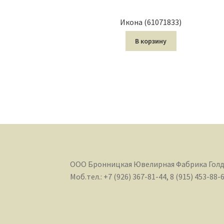
Икона (61071833)
В корзину
ООО Бронницкая Ювелирная Фабрика Гол
Моб.тел.: +7 (926) 367-81-44, 8 (915) 453-88-