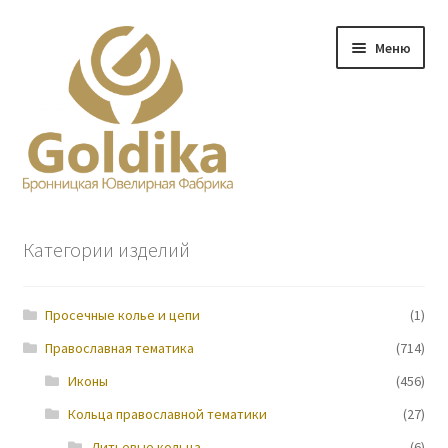
Перейти
Перейти
Меню
к
к
навигации
содержимому
Главная
Категории изделий
Заказ
Просечные колье и цепи
(1)
Прайс-лист
Православная тематика
(714)
Контакты
Иконы
(456)
Кольца православной тематики
(27)
О нас
Литьевые кольца
(6)