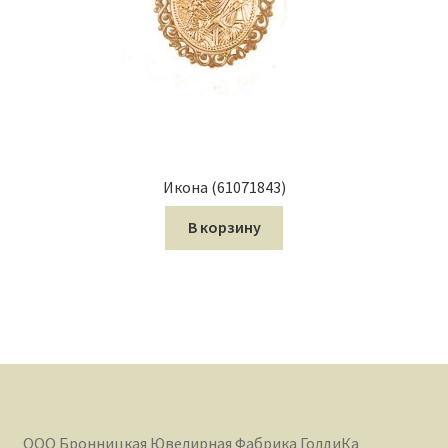
Икона (61071843)
В корзину
ООО Бронницкая Ювелирная Фабрика ГолдиКа