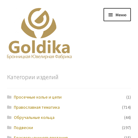
Перейти
Перейти
Меню
к
к
навигации
содержимому
Главная
Категории изделий
Заказ
Просечные колье и цепи
(1)
Прайс-лист
Православная тематика
(714)
Контакты
Обручальные кольца
(44)
Подвески
(197)
О нас
Браслеты ручного плетения
(15)