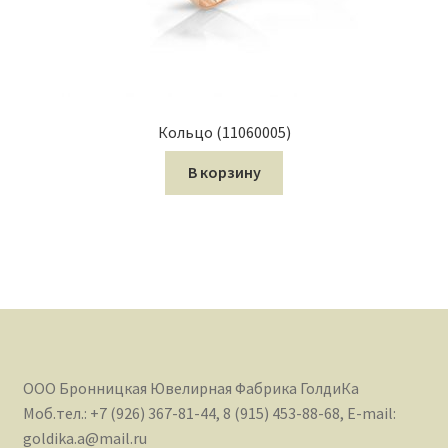
Кольцо (11060005)
В корзину
ООО Бронницкая Ювелирная Фабрика ГолдиКа
Моб.тел.: +7 (926) 367-81-44, 8 (915) 453-88-68, E-mail:
goldika.a@mail.ru