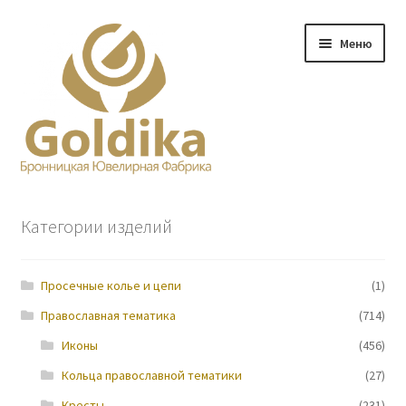
Перейти
Перейти
Меню
к
к
навигации
содержимому
Главная
Категории изделий
Заказ
Просечные колье и цепи
(1)
Прайс-лист
Православная тематика
(714)
Контакты
Иконы
(456)
Кольца православной тематики
(27)
О нас
Кресты
(231)