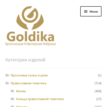
Перейти
Перейти
Меню
к
к
навигации
содержимому
Главная
Категории изделий
Заказ
Просечные колье и цепи
(1)
Прайс-лист
Православная тематика
(714)
Контакты
Иконы
(456)
Кольца православной тематики
(27)
О нас
Кресты
(231)