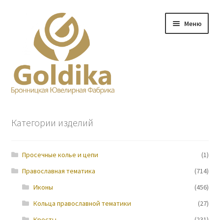
Перейти
Перейти
Меню
к
к
навигации
содержимому
Главная
Категории изделий
Заказ
Просечные колье и цепи
(1)
Прайс-лист
Православная тематика
(714)
Контакты
Иконы
(456)
Кольца православной тематики
(27)
О нас
Кресты
(231)