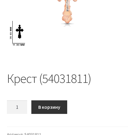
Крест (54031811)
Количество
В корзину
Крест
(54031811)
Артикул:
54031811