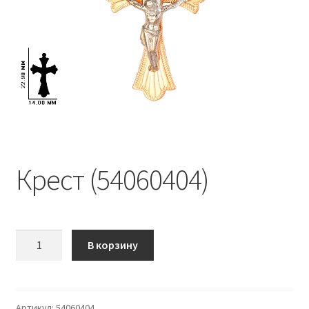
Крест (54060404)
Количество
В корзину
Крест
(54060404)
Артикул:
54060404