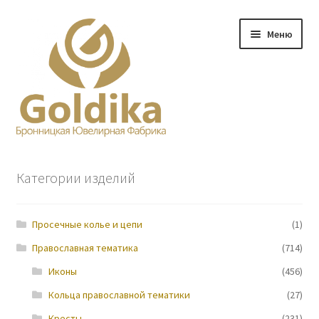
Перейти
Перейти
Меню
к
к
навигации
содержимому
Главная
Категории изделий
Заказ
Просечные колье и цепи
(1)
Прайс-лист
Православная тематика
(714)
Контакты
Иконы
(456)
Кольца православной тематики
(27)
О нас
Кресты
(231)