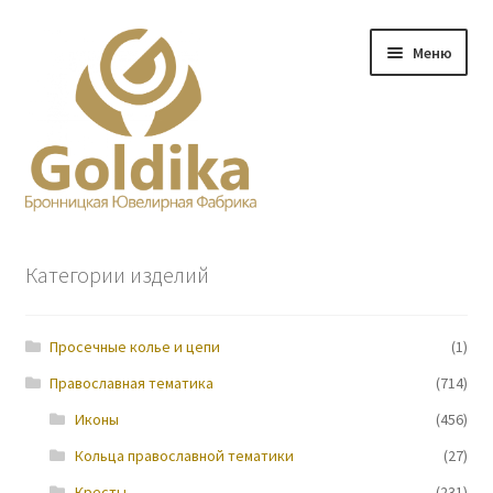
Перейти
Перейти
Меню
к
к
навигации
содержимому
Главная
Категории изделий
Заказ
Просечные колье и цепи
(1)
Прайс-лист
Православная тематика
(714)
Контакты
Иконы
(456)
Кольца православной тематики
(27)
О нас
Кресты
(231)