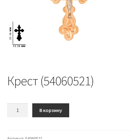
Крест (54060521)
Количество
В корзину
Крест
(54060521)
Артикул:
54060521