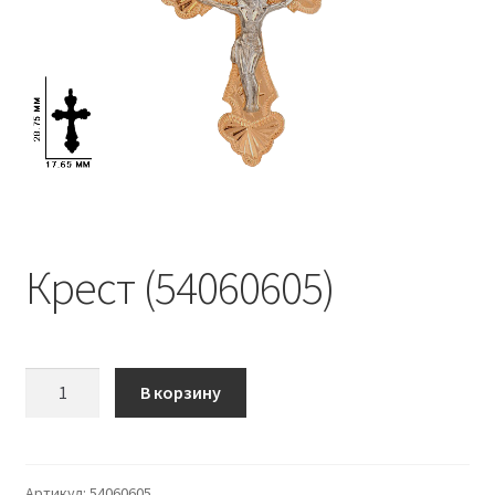
Крест (54060605)
Количество
В корзину
Крест
(54060605)
Артикул:
54060605