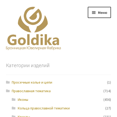
Перейти
Перейти
Меню
к
к
навигации
содержимому
Главная
Категории изделий
Заказ
Просечные колье и цепи
(1)
Прайс-лист
Православная тематика
(714)
Контакты
Иконы
(456)
Кольца православной тематики
(27)
О нас
Кресты
(231)