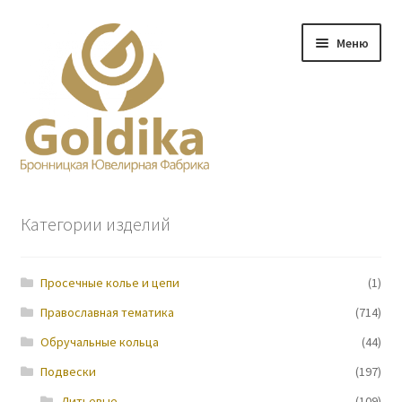
Перейти
Перейти
Меню
к
к
навигации
содержимому
Главная
Категории изделий
Заказ
Просечные колье и цепи
(1)
Прайс-лист
Православная тематика
(714)
Контакты
Обручальные кольца
(44)
Подвески
(197)
О нас
Литьевые
(109)