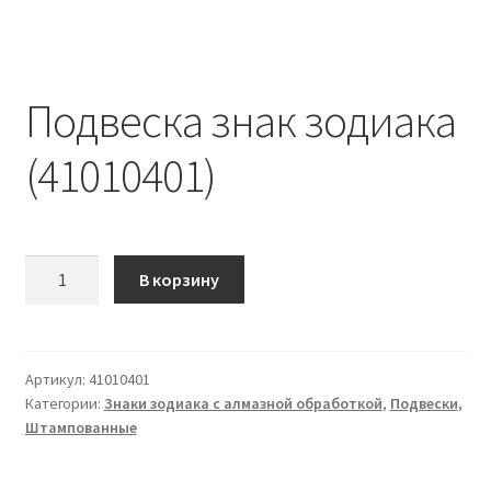
Подвеска знак зодиака
(41010401)
Количество
В корзину
Подвеска
знак
зодиака
(41010401)
Артикул:
41010401
Категории:
Знаки зодиака с алмазной обработкой
,
Подвески
,
Штампованные