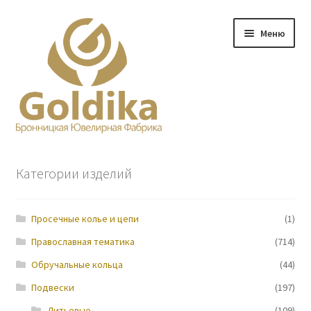
Перейти
Перейти
Меню
к
к
навигации
содержимому
Главная
Категории изделий
Заказ
Просечные колье и цепи
(1)
Прайс-лист
Православная тематика
(714)
Контакты
Обручальные кольца
(44)
Подвески
(197)
О нас
Литьевые
(109)