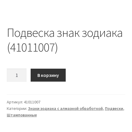
Подвеска знак зодиака
(41011007)
Количество
В корзину
Подвеска
знак
зодиака
(41011007)
Артикул:
41011007
Категории:
Знаки зодиака с алмазной обработкой
,
Подвески
,
Штампованные