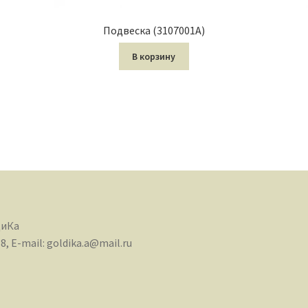
Подвеска (3107001А)
В корзину
диКа
68, E-mail: goldika.a@mail.ru