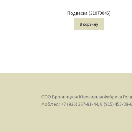
Подвеска (31070045)
В корзину
ООО Бронницкая Ювелирная Фабрика Гол
Моб.тел.: +7 (926) 367-81-44, 8 (915) 453-88-