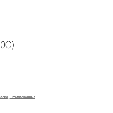
50О)
ески
,
Штампованные