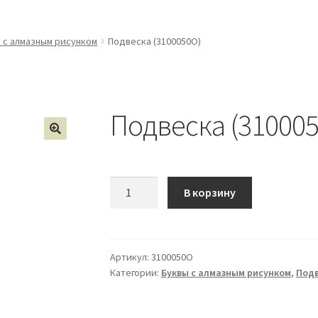
 с алмазным рисунком
Подвеска (3100050О)
Подвеска (31000
Количество
В корзину
Подвеска
(3100050О)
Артикул:
3100050О
Категории:
Буквы с алмазным рисунком
,
Подв