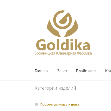
Перейти
Перейти
к
к
навигации
содержимому
Главная
Заказ
Прайс-лист
Ко
Категории изделий
Просечные колье и цепи