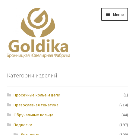
Перейти
Перейти
Меню
к
к
навигации
содержимому
Главная
Категории изделий
Заказ
Просечные колье и цепи
(1)
Прайс-лист
Православная тематика
(714)
Контакты
Обручальные кольца
(44)
Подвески
(197)
О нас
Литьевые
(109)