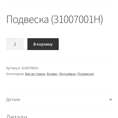
Подвеска (31007001Н)
Количество
В корзину
Подвеска
(31007001Н)
Артикул:
31007001Н
Категории:
Без вставок
,
Буквы
,
Литьевые
,
Подвески
Детали
Детали