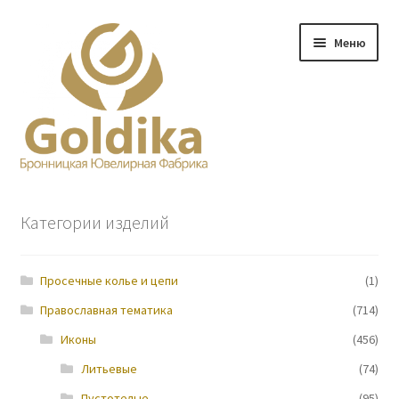
Перейти
Перейти
Меню
к
к
навигации
содержимому
Главная
Категории изделий
Заказ
Просечные колье и цепи
(1)
Прайс-лист
Православная тематика
(714)
Контакты
Иконы
(456)
Литьевые
(74)
О нас
Пустотелые
(95)