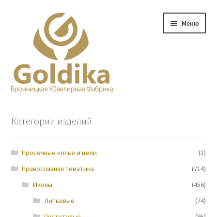
Перейти
Перейти
Меню
к
к
навигации
содержимому
Главная
Категории изделий
Заказ
Просечные колье и цепи
(1)
Прайс-лист
Православная тематика
(714)
Контакты
Иконы
(456)
Литьевые
(74)
О нас
Пустотелые
(95)