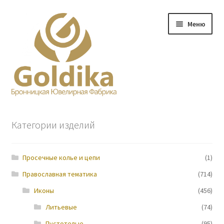
Перейти
Перейти
Меню
к
к
навигации
содержимому
Главная
Категории изделий
Заказ
Просечные колье и цепи
(1)
Прайс-лист
Православная тематика
(714)
Контакты
Иконы
(456)
Литьевые
(74)
О нас
Пустотелые
(95)