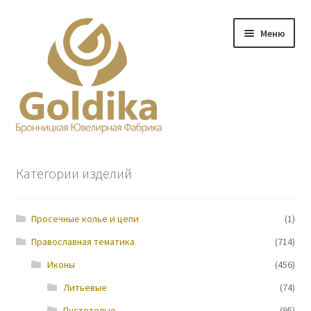
Перейти
Перейти
Меню
к
к
навигации
содержимому
Главная
Категории изделий
Заказ
Просечные колье и цепи
(1)
Прайс-лист
Православная тематика
(714)
Контакты
Иконы
(456)
Литьевые
(74)
О нас
Пустотелые
(95)