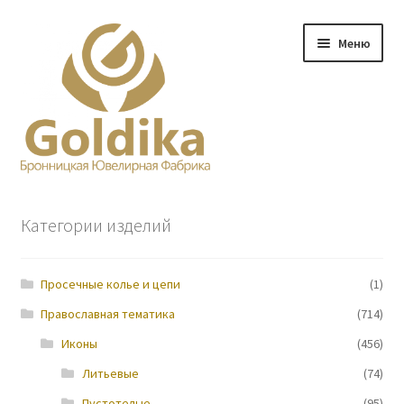
Перейти
Перейти
Меню
к
к
навигации
содержимому
Главная
Категории изделий
Заказ
Просечные колье и цепи
(1)
Прайс-лист
Православная тематика
(714)
Контакты
Иконы
(456)
Литьевые
(74)
О нас
Пустотелые
(95)