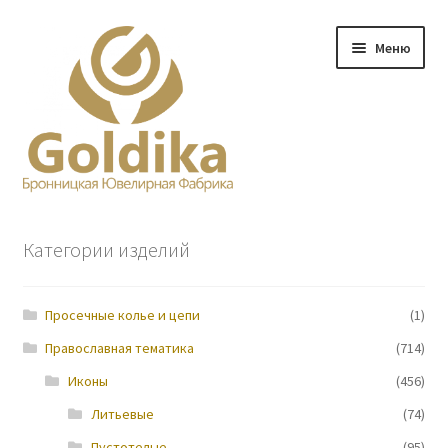
Перейти
Перейти
Меню
к
к
навигации
содержимому
Главная
Категории изделий
Заказ
Просечные колье и цепи
(1)
Прайс-лист
Православная тематика
(714)
Контакты
Иконы
(456)
Литьевые
(74)
О нас
Пустотелые
(95)