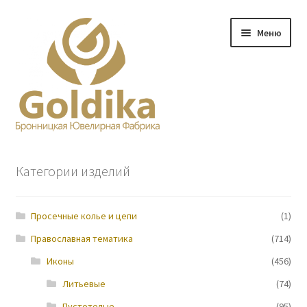
Перейти
Перейти
Меню
к
к
навигации
содержимому
Главная
Категории изделий
Заказ
Просечные колье и цепи
(1)
Прайс-лист
Православная тематика
(714)
Контакты
Иконы
(456)
Литьевые
(74)
О нас
Пустотелые
(95)