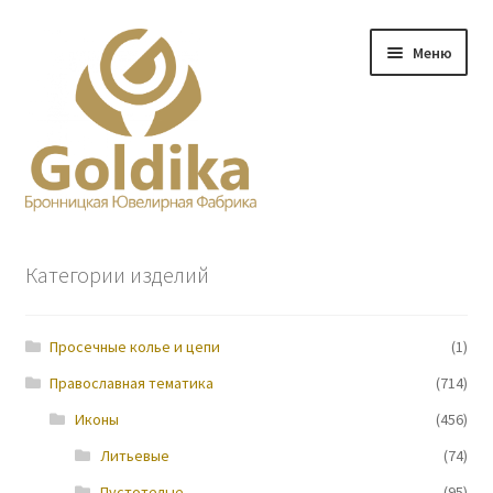
Перейти
Перейти
Меню
к
к
навигации
содержимому
Главная
Категории изделий
Заказ
Просечные колье и цепи
(1)
Прайс-лист
Православная тематика
(714)
Контакты
Иконы
(456)
Литьевые
(74)
О нас
Пустотелые
(95)