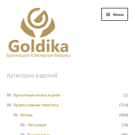
Перейти
Перейти
Меню
к
к
навигации
содержимому
Главная
Категории изделий
Заказ
Просечные колье и цепи
(1)
Прайс-лист
Православная тематика
(714)
Контакты
Иконы
(456)
Литьевые
(74)
О нас
Пустотелые
(95)