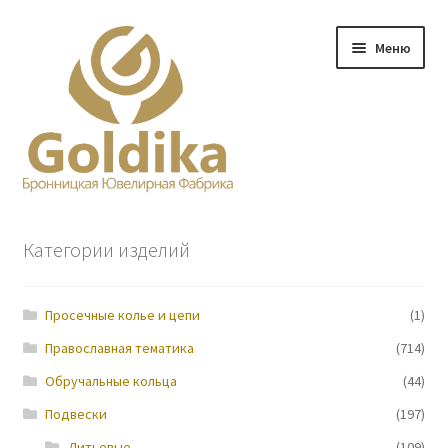
Перейти
Перейти
Меню
к
к
навигации
содержимому
Главная
Категории изделий
Заказ
Просечные колье и цепи
(1)
Прайс-лист
Православная тематика
(714)
Контакты
Обручальные кольца
(44)
Подвески
(197)
О нас
Литьевые
(109)