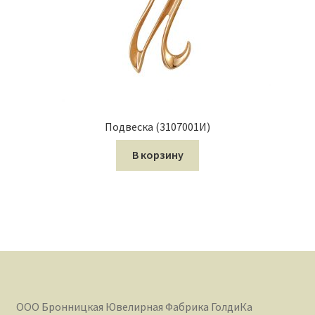
Подвеска (3107001И)
В корзину
ООО Бронницкая Ювелирная Фабрика ГолдиКа