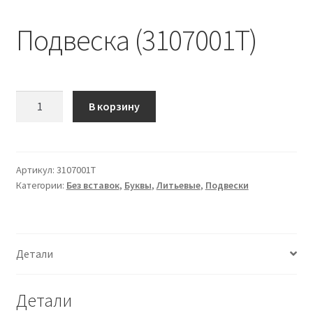
Подвеска (3107001Т)
Количество
В корзину
Подвеска
(3107001Т)
Артикул:
3107001Т
Категории:
Без вставок
,
Буквы
,
Литьевые
,
Подвески
Детали
Детали