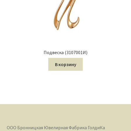
Подвеска (3107001И)
В корзину
ООО Бронницкая Ювелирная Фабрика ГолдиКа