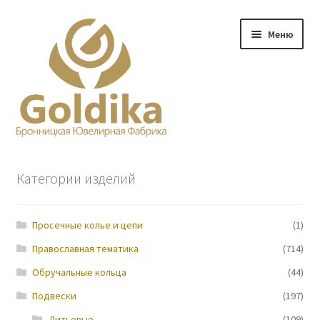
Перейти
Перейти
Меню
к
к
навигации
содержимому
Главная
Категории изделий
Заказ
Просечные колье и цепи
(1)
Прайс-лист
Православная тематика
(714)
Контакты
Обручальные кольца
(44)
Подвески
(197)
О нас
Литьевые
(109)