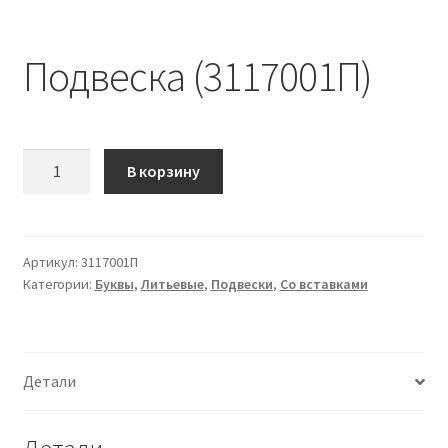
Подвеска (3117001П)
Количество
В корзину
Подвеска
(3117001П)
Артикул:
3117001П
Категории:
Буквы
,
Литьевые
,
Подвески
,
Со вставками
Детали