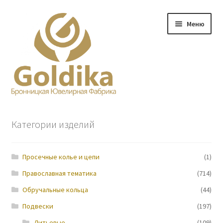
Перейти
Перейти
Меню
к
к
навигации
содержимому
Главная
Категории изделий
Заказ
Просечные колье и цепи
(1)
Прайс-лист
Православная тематика
(714)
Контакты
Обручальные кольца
(44)
Подвески
(197)
О нас
Литьевые
(109)