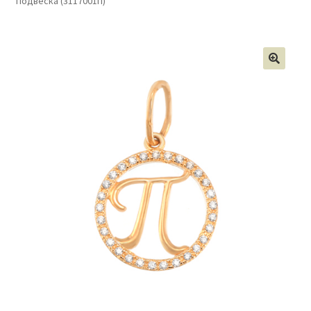
Подвеска (3117001П)