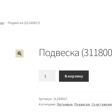
ами
Подвеска (31180027)
Подвеска (311800
Количество
В корзину
Подвеска
(31180027)
Артикул:
31180027
Категории:
Литьевые
,
Подвески
,
Со вставкам