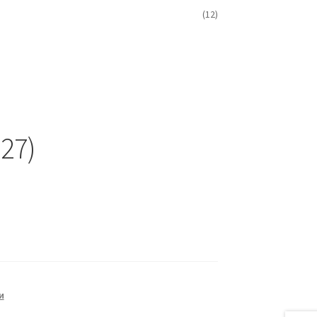
(12)
27)
и