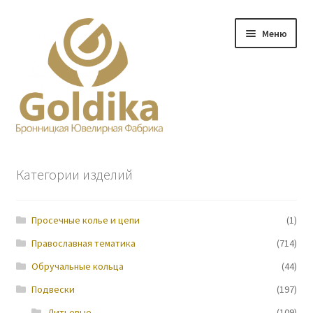
Перейти
Перейти
Меню
к
к
навигации
содержимому
Главная
Категории изделий
Заказ
Просечные колье и цепи
(1)
Прайс-лист
Православная тематика
(714)
Контакты
Обручальные кольца
(44)
Подвески
(197)
О нас
Литьевые
(109)